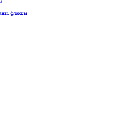
в
аны, фланцы