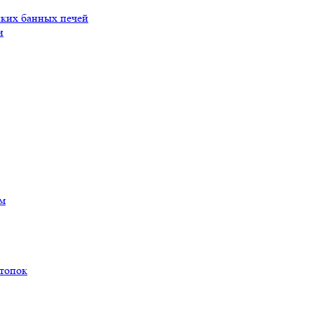
ских банных печей
и
ам
 топок