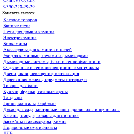
8-800-707-33-08
8-390-220-29-29
Заказать звонок
Каталог товаров
Банные печи
Печи для дома и камины
Электрокамины
Биокамины
Аксессуары для каминов и печей
Уход за каминами, печами и дымоходами
Дымоходные системы, баки и теплообменники
Отделочные и термоизоляционные материалы
Двери, окна, освещение, вентиляция
Деревянная мебель, предметы интерьера
Товары для бани
Купели, фурако, готовые сауны
Тандыры
Грили, мангалы, барбекю
Декор для сада, костровые чаши, дровоколы и щепоколы
Казаны, посуда, товары для пикника
Бассейны и аксессуары, химия
Подарочные сертификаты
ДДБ