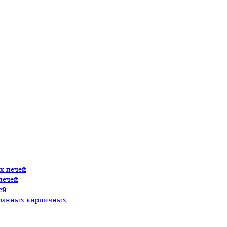
х печей
печей
ей
 банных кирпичных