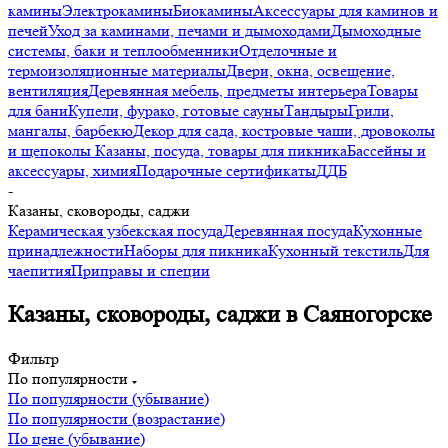
камины
Электрокамины
Биокамины
Аксессуары для каминов и
печей
Уход за каминами, печами и дымоходами
Дымоходные
системы, баки и теплообменники
Отделочные и
термоизоляционные материалы
Двери, окна, освещение,
вентиляция
Деревянная мебель, предметы интерьера
Товары
для бани
Купели, фурако, готовые сауны
Тандыры
Грили,
мангалы, барбекю
Декор для сада, костровые чаши, дровоколы
и щепоколы
Казаны, посуда, товары для пикника
Бассейны и
аксессуары, химия
Подарочные сертификаты
ДДБ
-
Казаны, сковороды, саджи
Керамическая узбекская посуда
Деревянная посуда
Кухонные
принадлежности
Наборы для пикника
Кухонный текстиль
Для
чаепития
Приправы и специи
Казаны, сковороды, саджи в Саяногорске
Фильтр
По популярности
По популярности (убывание)
По популярности (возрастание)
По цене (убывание)