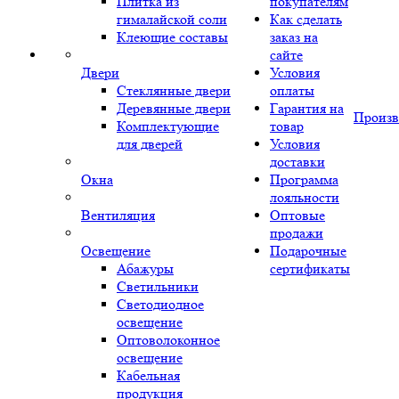
Плитка из
покупателям
гималайской соли
Как сделать
Клеющие составы
заказ на
сайте
Двери
Условия
Стеклянные двери
оплаты
Деревянные двери
Гарантия на
Произв
Комплектующие
товар
для дверей
Условия
доставки
Окна
Программа
лояльности
Вентиляция
Оптовые
продажи
Освещение
Подарочные
Абажуры
сертификаты
Светильники
Светодиодное
освещение
Оптоволоконное
освещение
Кабельная
продукция