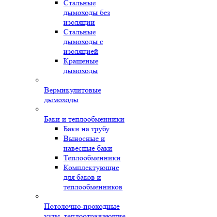
Стальные
дымоходы без
изоляции
Стальные
дымоходы с
изоляцией
Крашеные
дымоходы
Вермикулитовые
дымоходы
Баки и теплообменники
Баки на трубу
Выносные и
навесные баки
Теплообменники
Комплектующие
для баков и
теплообменников
Потолочно-проходные
узлы, теплоотражающие