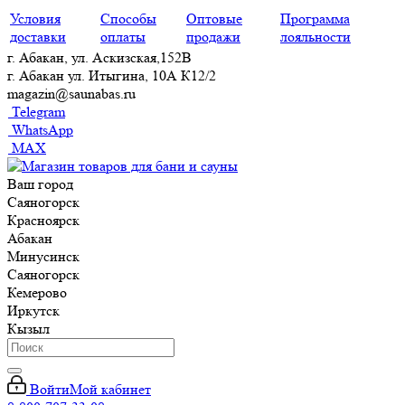
Условия
Способы
Оптовые
Программа
доставки
оплаты
продажи
лояльности
г. Абакан, ул. Аскизская,152В
г. Абакан ул. Итыгина, 10А К12/2
magazin@saunabas.ru
Telegram
WhatsApp
MAX
Ваш город
Саяногорск
Красноярск
Абакан
Минусинск
Саяногорск
Кемерово
Иркутск
Кызыл
Войти
Мой кабинет