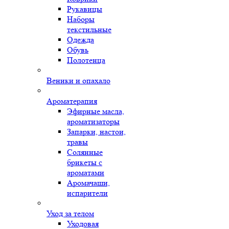
Рукавицы
Наборы
текстильные
Одежда
Обувь
Полотенца
Веники и опахало
Ароматерапия
Эфирные масла,
ароматизаторы
Запарки, настои,
травы
Солянные
брикеты с
ароматами
Аромачаши,
испарители
Уход за телом
Уходовая