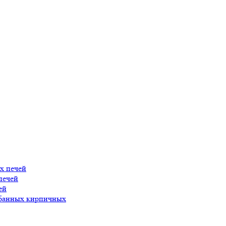
х печей
печей
ей
 банных кирпичных