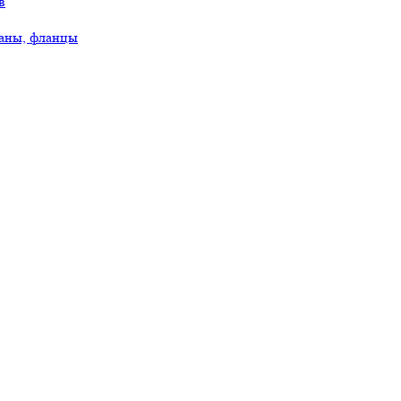
в
аны, фланцы