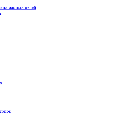
ских банных печей
и
ам
 топок