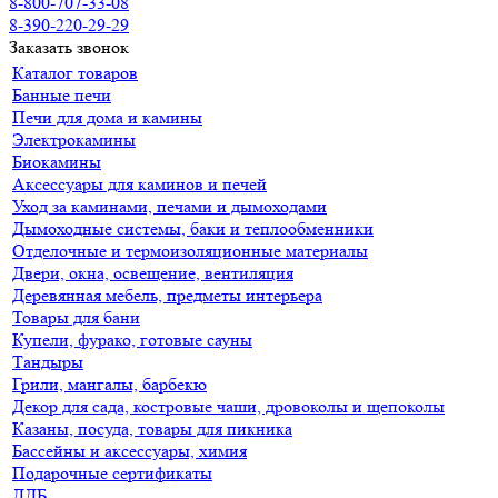
8-800-707-33-08
8-390-220-29-29
Заказать звонок
Каталог товаров
Банные печи
Печи для дома и камины
Электрокамины
Биокамины
Аксессуары для каминов и печей
Уход за каминами, печами и дымоходами
Дымоходные системы, баки и теплообменники
Отделочные и термоизоляционные материалы
Двери, окна, освещение, вентиляция
Деревянная мебель, предметы интерьера
Товары для бани
Купели, фурако, готовые сауны
Тандыры
Грили, мангалы, барбекю
Декор для сада, костровые чаши, дровоколы и щепоколы
Казаны, посуда, товары для пикника
Бассейны и аксессуары, химия
Подарочные сертификаты
ДДБ