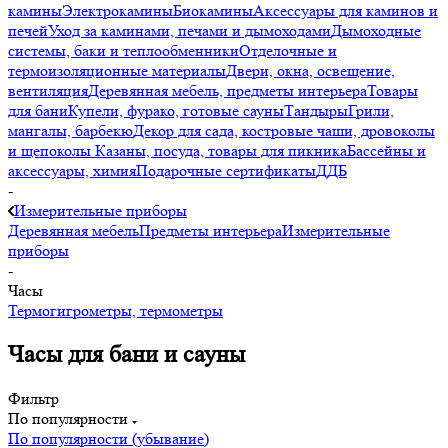
камины
Электрокамины
Биокамины
Аксессуары для каминов и
печей
Уход за каминами, печами и дымоходами
Дымоходные
системы, баки и теплообменники
Отделочные и
термоизоляционные материалы
Двери, окна, освещение,
вентиляция
Деревянная мебель, предметы интерьера
Товары
для бани
Купели, фурако, готовые сауны
Тандыры
Грили,
мангалы, барбекю
Декор для сада, костровые чаши, дровоколы
и щепоколы
Казаны, посуда, товары для пикника
Бассейны и
аксессуары, химия
Подарочные сертификаты
ДДБ
-
Измерительные приборы
Деревянная мебель
Предметы интерьера
Измерительные
приборы
-
Часы
Термогигрометры, термометры
Часы для бани и сауны
Фильтр
По популярности
По популярности (убывание)