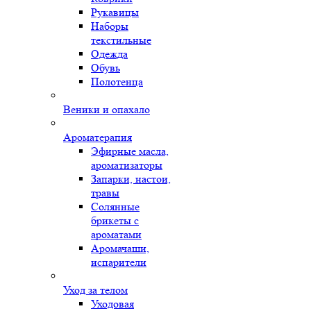
Рукавицы
Наборы
текстильные
Одежда
Обувь
Полотенца
Веники и опахало
Ароматерапия
Эфирные масла,
ароматизаторы
Запарки, настои,
травы
Солянные
брикеты с
ароматами
Аромачаши,
испарители
Уход за телом
Уходовая