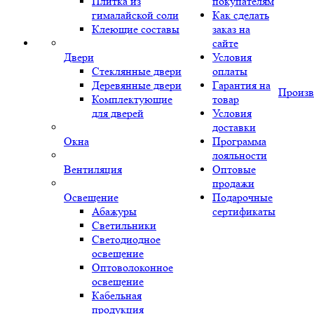
Плитка из
покупателям
гималайской соли
Как сделать
Клеющие составы
заказ на
сайте
Двери
Условия
Стеклянные двери
оплаты
Деревянные двери
Гарантия на
Произв
Комплектующие
товар
для дверей
Условия
доставки
Окна
Программа
лояльности
Вентиляция
Оптовые
продажи
Освещение
Подарочные
Абажуры
сертификаты
Светильники
Светодиодное
освещение
Оптоволоконное
освещение
Кабельная
продукция