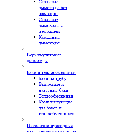
Стальные
дымоходы без
изоляции
Стальные
дымоходы с
изоляцией
Крашеные
дымоходы
Вермикулитовые
дымоходы
Баки и теплообменники
Баки на трубу
Выносные и
навесные баки
Теплообменники
Комплектующие
для баков и
теплообменников
Потолочно-проходные
узлы, теплоотражающие