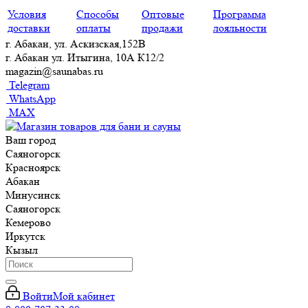
Условия
Способы
Оптовые
Программа
доставки
оплаты
продажи
лояльности
г. Абакан, ул. Аскизская,152В
г. Абакан ул. Итыгина, 10А К12/2
magazin@saunabas.ru
Telegram
WhatsApp
MAX
Ваш город
Саяногорск
Красноярск
Абакан
Минусинск
Саяногорск
Кемерово
Иркутск
Кызыл
Войти
Мой кабинет