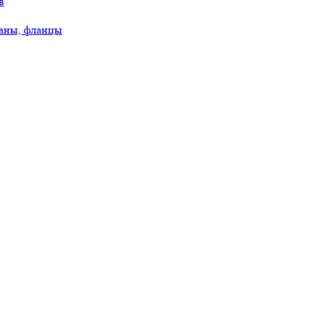
в
аны, фланцы