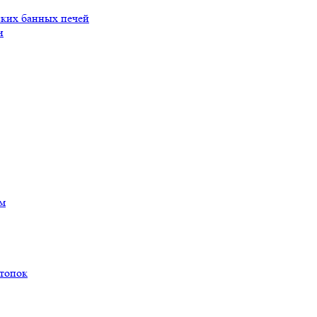
ских банных печей
и
ам
 топок