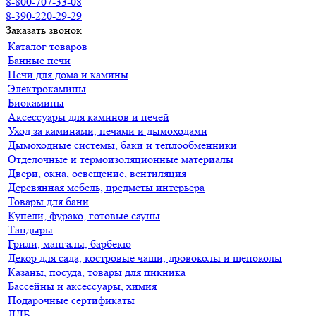
8-800-707-33-08
8-390-220-29-29
Заказать звонок
Каталог товаров
Банные печи
Печи для дома и камины
Электрокамины
Биокамины
Аксессуары для каминов и печей
Уход за каминами, печами и дымоходами
Дымоходные системы, баки и теплообменники
Отделочные и термоизоляционные материалы
Двери, окна, освещение, вентиляция
Деревянная мебель, предметы интерьера
Товары для бани
Купели, фурако, готовые сауны
Тандыры
Грили, мангалы, барбекю
Декор для сада, костровые чаши, дровоколы и щепоколы
Казаны, посуда, товары для пикника
Бассейны и аксессуары, химия
Подарочные сертификаты
ДДБ