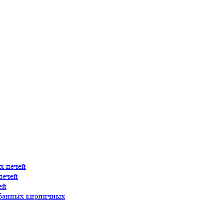
х печей
печей
ей
 банных кирпичных