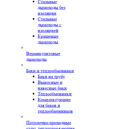
Стальные
дымоходы без
изоляции
Стальные
дымоходы с
изоляцией
Крашеные
дымоходы
Вермикулитовые
дымоходы
Баки и теплообменники
Баки на трубу
Выносные и
навесные баки
Теплообменники
Комплектующие
для баков и
теплообменников
Потолочно-проходные
узлы, теплоотражающие