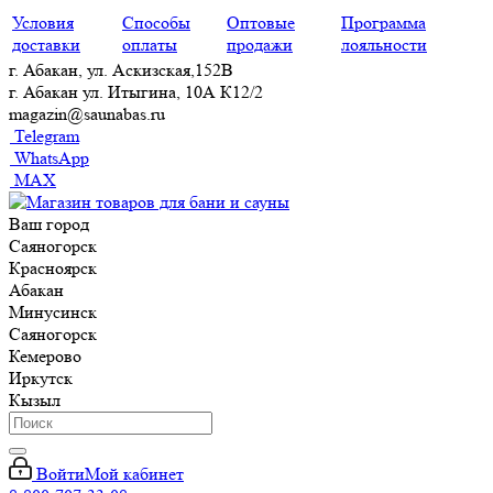
Условия
Способы
Оптовые
Программа
доставки
оплаты
продажи
лояльности
г. Абакан, ул. Аскизская,152В
г. Абакан ул. Итыгина, 10А К12/2
magazin@saunabas.ru
Telegram
WhatsApp
MAX
Ваш город
Саяногорск
Красноярск
Абакан
Минусинск
Саяногорск
Кемерово
Иркутск
Кызыл
Войти
Мой кабинет