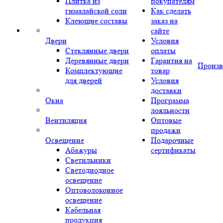
Плитка из
покупателям
гималайской соли
Как сделать
Клеющие составы
заказ на
сайте
Двери
Условия
Стеклянные двери
оплаты
Деревянные двери
Гарантия на
Произв
Комплектующие
товар
для дверей
Условия
доставки
Окна
Программа
лояльности
Вентиляция
Оптовые
продажи
Освещение
Подарочные
Абажуры
сертификаты
Светильники
Светодиодное
освещение
Оптоволоконное
освещение
Кабельная
продукция