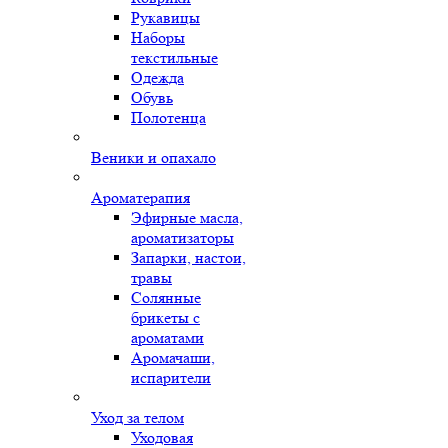
Рукавицы
Наборы
текстильные
Одежда
Обувь
Полотенца
Веники и опахало
Ароматерапия
Эфирные масла,
ароматизаторы
Запарки, настои,
травы
Солянные
брикеты с
ароматами
Аромачаши,
испарители
Уход за телом
Уходовая