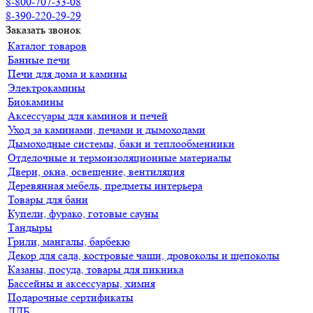
8-800-707-33-08
8-390-220-29-29
Заказать звонок
Каталог товаров
Банные печи
Печи для дома и камины
Электрокамины
Биокамины
Аксессуары для каминов и печей
Уход за каминами, печами и дымоходами
Дымоходные системы, баки и теплообменники
Отделочные и термоизоляционные материалы
Двери, окна, освещение, вентиляция
Деревянная мебель, предметы интерьера
Товары для бани
Купели, фурако, готовые сауны
Тандыры
Грили, мангалы, барбекю
Декор для сада, костровые чаши, дровоколы и щепоколы
Казаны, посуда, товары для пикника
Бассейны и аксессуары, химия
Подарочные сертификаты
ДДБ