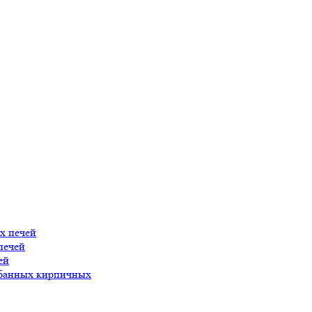
х печей
печей
ей
 банных кирпичных