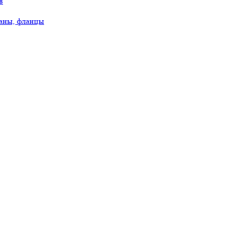
в
аны, фланцы