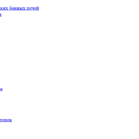
ских банных печей
и
ам
 топок