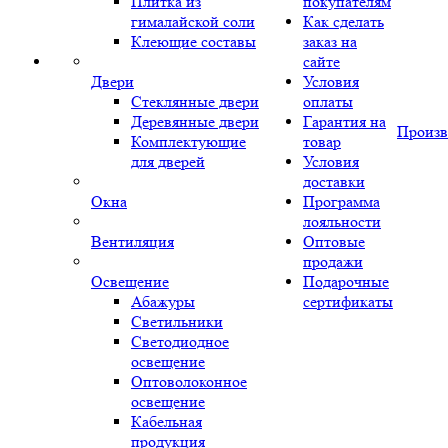
Плитка из
покупателям
гималайской соли
Как сделать
Клеющие составы
заказ на
сайте
Двери
Условия
Стеклянные двери
оплаты
Деревянные двери
Гарантия на
Произв
Комплектующие
товар
для дверей
Условия
доставки
Окна
Программа
лояльности
Вентиляция
Оптовые
продажи
Освещение
Подарочные
Абажуры
сертификаты
Светильники
Светодиодное
освещение
Оптоволоконное
освещение
Кабельная
продукция