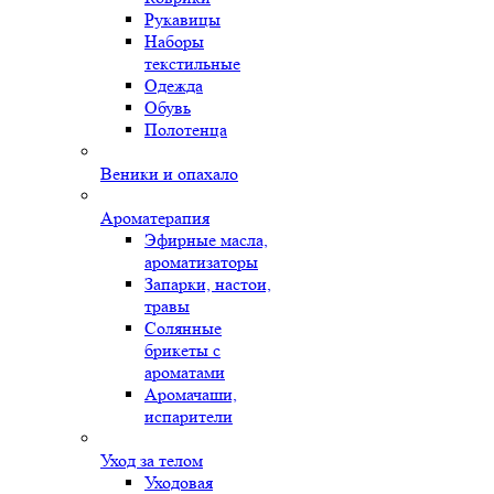
Рукавицы
Наборы
текстильные
Одежда
Обувь
Полотенца
Веники и опахало
Ароматерапия
Эфирные масла,
ароматизаторы
Запарки, настои,
травы
Солянные
брикеты с
ароматами
Аромачаши,
испарители
Уход за телом
Уходовая