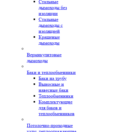
Стальные
дымоходы без
изоляции
Стальные
дымоходы с
изоляцией
Крашеные
дымоходы
Вермикулитовые
дымоходы
Баки и теплообменники
Баки на трубу
Выносные и
навесные баки
Теплообменники
Комплектующие
для баков и
теплообменников
Потолочно-проходные
узлы, теплоотражающие