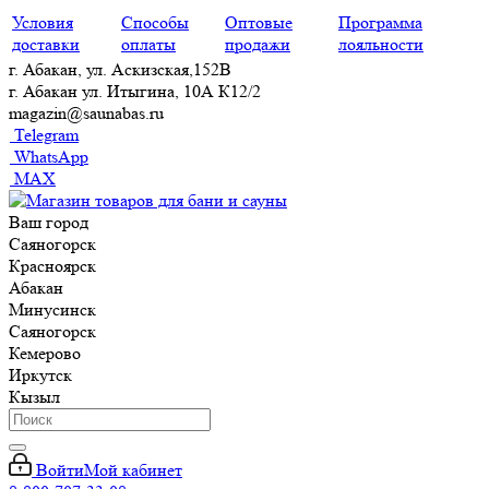
Условия
Способы
Оптовые
Программа
доставки
оплаты
продажи
лояльности
г. Абакан, ул. Аскизская,152В
г. Абакан ул. Итыгина, 10А К12/2
magazin@saunabas.ru
Telegram
WhatsApp
MAX
Ваш город
Саяногорск
Красноярск
Абакан
Минусинск
Саяногорск
Кемерово
Иркутск
Кызыл
Войти
Мой кабинет